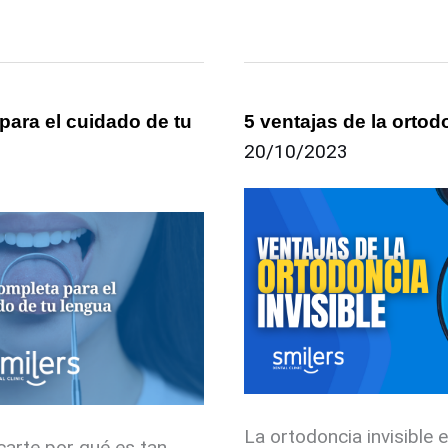
para el cuidado de tu
5 ventajas de la ortod
5
20/10/2023
ventajas
de
la
ortodoncia
invisible
La ortodoncia invisible
carte por qué es tan