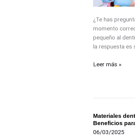
hijos
¿Te has pregunt
momento correct
pequeño al denti
la respuesta es s
Leer más »
Materiales dent
Materiales
Beneficios para
dentales
06/03/2025
de