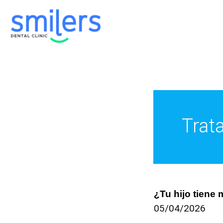
Ir
al
contenido
Trat
¿Tu hijo tiene m
¿Tu
05/04/2026
hijo