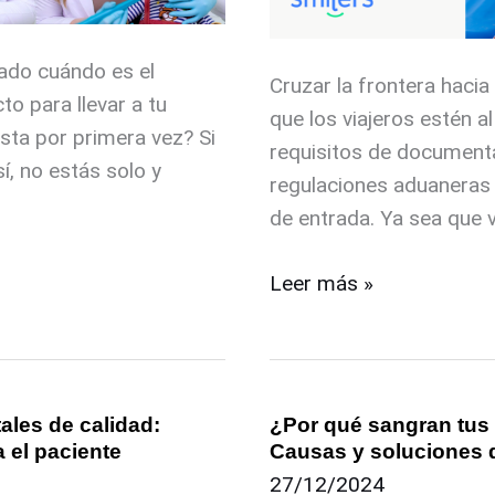
Tratamiento
Dental
ado cuándo es el
Cruzar la frontera hacia
o para llevar a tu
que los viajeros estén a
sta por primera vez? Si
requisitos de document
í, no estás solo y
regulaciones aduaneras 
de entrada. Ya sea que v
Leer más »
ales de calidad:
¿Por qué sangran tus
¿Por
 el paciente
Causas y soluciones 
qué
27/12/2024
sangran