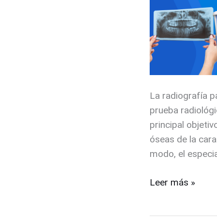
y
beneficios
La radiografía 
prueba radiológ
principal objetiv
óseas de la cara
modo, el especia
Leer más »