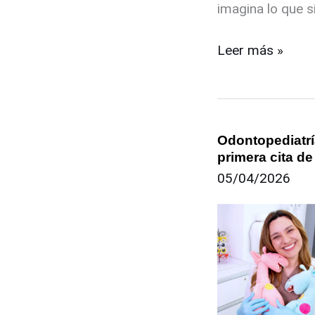
imagina lo que si
Leer más »
Odontopediatrí
Odontopediatría
primera cita de
101:
05/04/2026
Guía
sobre
la
primera
cita
de
tus