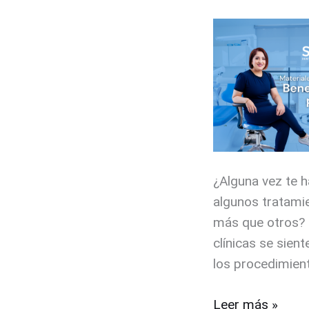
calidad:
Beneficios
para
el
paciente
¿Alguna vez te 
algunos tratami
más que otros? 
clínicas se sien
los procedimien
Leer más »