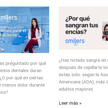
tus
encías?
Causas
y
soluciones
de
dentistas
¿Has notado sangre en 
has preguntado por qué
después de cepillarte l
entos dentales duran
estás solo: según la Aso
¿O por qué en ciertas
Americana (ADA), más d
te menos dolor durante
adultos mayores
tos?
Leer más »