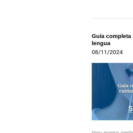
Guía completa 
Guía
lengua
completa
08/11/2024
para
el
cuidado
de
tu
lengua
Hoy quiero expli