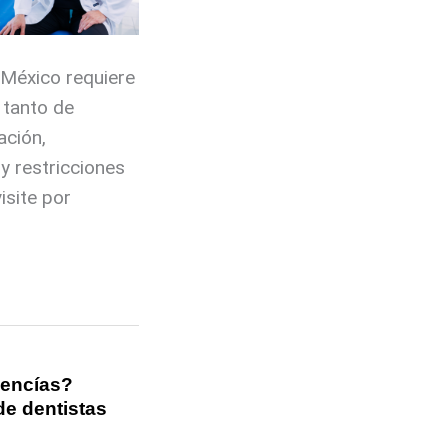
 México requiere
l tanto de
ación,
y restricciones
isite por
 encías?
de dentistas