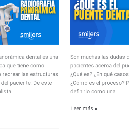
Estructura,
funciones
y
ventajas
panorámica dental es una
Son muchas las dudas q
ica que tiene como
pacientes acerca del pu
o recrear las estructuras
¿Qué es? ¿En qué casos
 del paciente. De este
¿Cómo es el proceso?
lista
definirlo como una
Leer más »