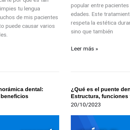
popular entre pacientes
impies tu lengua
edades. Este tratamient
uchos de mis pacientes
respeta la estética dura
to puede causar varios
sino que también
es.
Leer más »
norámica dental:
¿Qué es el puente den
¿Qué
 beneficios
Estructura, funciones
es
20/10/2023
el
puente
dental?