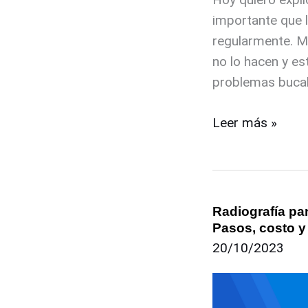
importante que l
regularmente. M
no lo hacen y es
problemas bucal
Leer más »
Radiografía pa
Radiografía
Pasos, costo y
panorámica
20/10/2023
dental:
Pasos,
costo